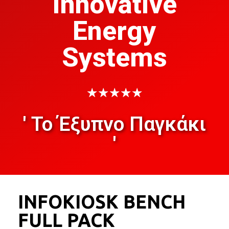
Innovative
Energy
Systems
★
★
★
★
★
' Το Έξυπνο Παγκάκι
'
INFOKIOSK BENCH
FULL PACK