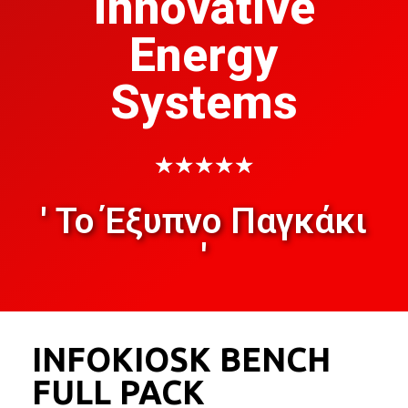
Innovative
Energy
Systems
★
★
★
★
★
' Το Έξυπνο Παγκάκι
'
INFOKIOSK BENCH
FULL PACK