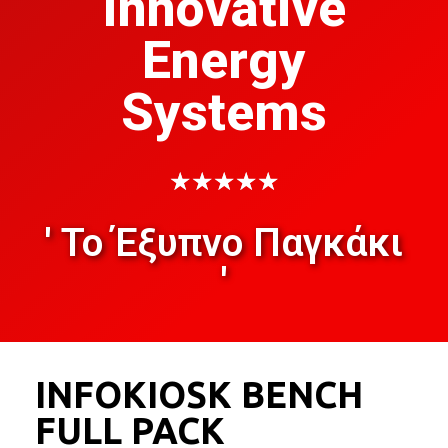
Innovative
Energy
Systems
★
★
★
★
★
' Το Έξυπνο Παγκάκι
'
INFOKIOSK BENCH
FULL PACK