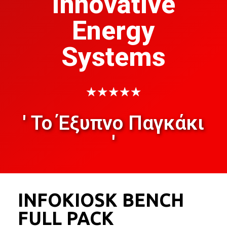
Innovative
Energy
Systems
★
★
★
★
★
' Το Έξυπνο Παγκάκι
'
INFOKIOSK BENCH
FULL PACK