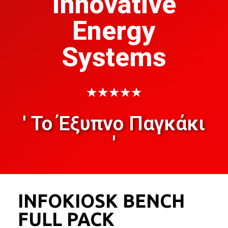
Innovative
Energy
Systems
★
★
★
★
★
' Το Έξυπνο Παγκάκι
'
INFOKIOSK BENCH
FULL PACK