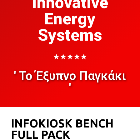
Innovative
Energy
Systems
★
★
★
★
★
' Το Έξυπνο Παγκάκι
'
INFOKIOSK BENCH
FULL PACK