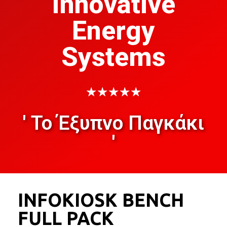
Innovative
Energy
Systems
★
★
★
★
★
' Το Έξυπνο Παγκάκι
'
INFOKIOSK BENCH
FULL PACK