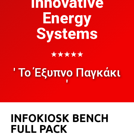
Innovative
Energy
Systems
★
★
★
★
★
' Το Έξυπνο Παγκάκι
'
INFOKIOSK BENCH
FULL PACK