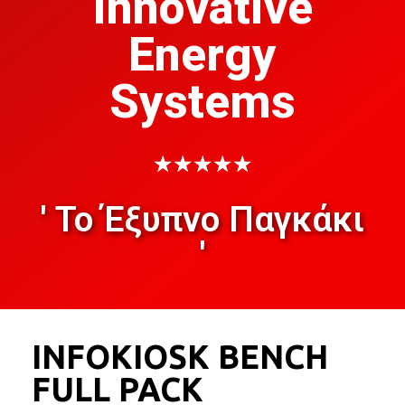
Innovative
Energy
Systems
★
★
★
★
★
' Το Έξυπνο Παγκάκι
'
INFOKIOSK BENCH
FULL PACK