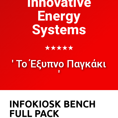
Innovative
Energy
Systems
★
★
★
★
★
' Το Έξυπνο Παγκάκι
'
INFOKIOSK BENCH
FULL PACK